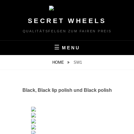
Skip
to
content
SECRET WHEELS
QUALITÄTSFELGEN ZUM FAIREN PREIS
MENU
HOME
SW1
Black, Black lip polish und Black polish